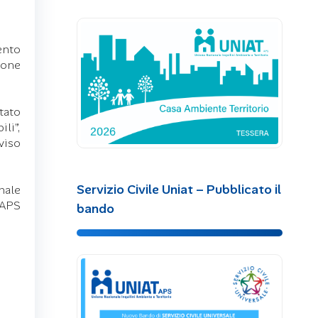
ento
sone
tato
li”,
viso
Servizio Civile Uniat – Pubblicato il
nale
 APS
bando