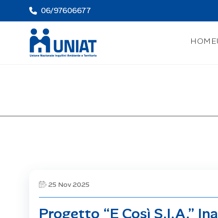
06/97606677
HOME
25 Nov 2025
Progetto “E Così S.I.A.” I